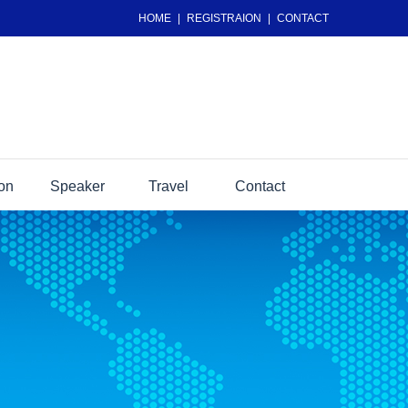
HOME
|
REGISTRAION
|
CONTACT
ion
Speaker
Travel
Contact