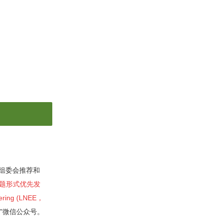
组委会推荐和
以专题形式优先发
ing (LNEE，
术”微信公众号。