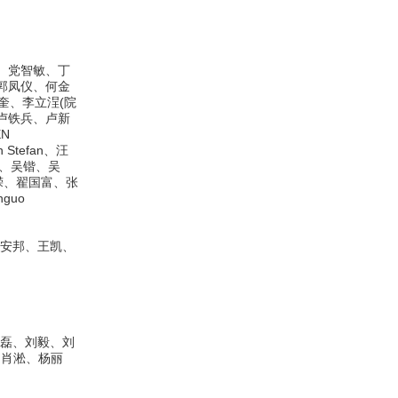
n、党智敏、丁
、郭凤仪、何金
奎、李立浧(院
、卢铁兵、卢新
N
Stefan、汪
宁、吴锴、吴
嵘、翟国富、张
guo
安邦、王凯、
磊、刘毅、刘
、肖淞、杨丽