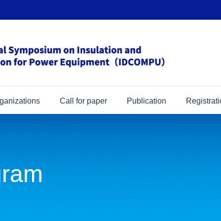
ganizations
Call for paper
Publication
Registrat
gram