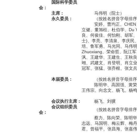
国际科学委员
会：
主席：
马伟明（院士）
永久委员：
（按姓名拼音字母排序
安婷、曹均正、CHEN 
立健、董旭柱、杜伯学、Du Y
良、何俊佳、何怡刚、胡军、黄
士)、李亮、李清泉、李庆民、
培、鲁军勇、马光同、马伟明(院
Zhuoxiang、荣命哲、阮江军、
沨、王建华、王建生、王秋良(
翊、武建文、肖登明、肖立业、
冠军、张猛、张乔根、张文兵、
本
届委员：
（
按姓名拼音字母排序
陈明华、高国强、黄荣
王伟宗、向念文、杨飞、杨
会议执行主席：
杨飞、刘骥
会议组织委员
（按姓名拼音字母排序
会：
蔡力、陈向荣、陈明华
志远、马国明、梅云辉、梅
君、曾福平、张昌海、张嘉