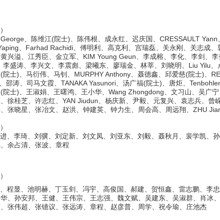
）
George、陈维江(院士)、陈伟根、成永红、迟庆国、CRESSAULT Yan
aping、Farhad Rachidi、傅明利、高克利、宫瑞磊、关永刚、关志成
兴溢、江秀臣、金立军、KIM Young Geun、李成榕、李化、李剑、李
李盛涛、李兴文、李震彪、梁曦东、廖瑞金、林莘、刘晓明、Liu Yilu
士)、马衍伟、马钊、MURPHY Anthony、聂德鑫、邱爱慈(院士)、RE
邵涛、司马文霞、TANAKA Yasunori、汤广福(院士)、唐炬、Tenbohlen 
院士)、王淑娟、王曙鸿、王小华、Wang Zhongdong、文习山、吴广
徐桂芝、许志红、YAN Jiudun、杨庆新、尹毅、元复兴、袁志兵、曾
张晓星、张冶文、赵洪、钟建英、钟力生、周会高、周远翔、ZHU Jian
）
进、李琦、刘骥、刘定新、刘文凤、刘亚东、刘毅、聂秋月、裴学凯、孙
鸣、余占清、张波、章程
）
、程显、池明赫、丁玉剑、冯宇、高俊国、郝建、贺恒鑫、雷志鹏、李忠
丹华、孙安邦、王健、王伟宗、王志强、魏文赋、吴建东、吴淑群、肖冰
伟、张伟超、张镱议、张远涛、章程、赵彦普、周学、祝令瑜、庄池杰