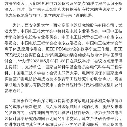
方法的引入，人们对各种电力装备涉及的复杂物理过程的认识不断
深入。同时，近年来人工智能和大数据等新兴技术的快速发展，为
电力装备绝缘与放电计算学的发展带来了新的机遇。
为此，西安交通大学，西安高压电器研究院股份有限公司，武
汉大学，中国电工技术学会电接触及电弧专业委员会、中国电工技
术学会输变电设备专业委员会、中国电工技术学会工程电介质专业
委员会、中国电机工程学会变电专业委员会、中国电工技术学会等
离子体及应用专委会、IEEE PES电力设备数字孪生工作组、IEEE
PES武汉分会将联合主办“第四届电力装备绝缘与放电计算学国际研
讨会”，计划于2023年5月26日~28日在武汉举行（会议地点定于洪
山宾馆），支持单位：国家自然科学基金委员会电气科学与工程学
科、中国电工技术学会；会议由武汉大学、电网环境保护国家重点
实验室和雷电防护与接地技术教育部工程研究中心联合承办。若国
家或地方政府另有防疫安排，会议日程计划将做出相应调整并及时
发布通知。
本届会议将全面探讨电力装备绝缘与放电计算学相关领域所取
得的成果及最新进展，深入探讨该领域所面临的机遇、挑战及未来
的发展方向，倡导我国自主的计算设计软件研发，致力于加强电力
装备计算学研究领域同行之间的学术交流，建立产学研合作平台，
促进本领域与其它学科领域以及产业界的沟通和联系，推动我国电