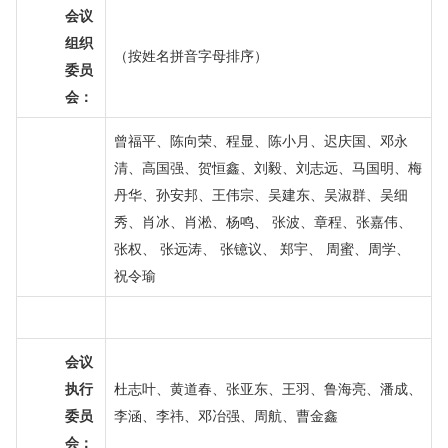
会议
组织
（按姓名拼音字母排序）
委员
会：
曾福平、陈向荣、程显、陈小月、迟庆国、邓永
清、高国强、贺恒鑫、刘毅、刘志远、马国明、梅
丹华、孙安邦、王伟宗、吴建东、吴淑群、吴细
秀、肖冰、肖淞、杨鸣、 张波、章程、张嘉伟、
张权、 张远涛、 张镱议、 郑宇、 周蜜、周学、
祝令瑜
会议
执行
杜志叶
、
黄道春
、
张亚东
、
王羽
、
鲁海亮
、
潘成
、
委员
李涵
、
李祎
、
邓冶强
、
周航
、
曹金鑫
会：