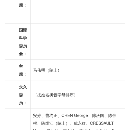
席：
国际
科学
委员
会：
主
马伟明（院士）
席：
永久
委
（按姓名拼音字母排序）
员：
安婷、曹均正、CHEN George、陈庆国、陈伟
根、陈维江（院士）、成永红、CRESSAULT