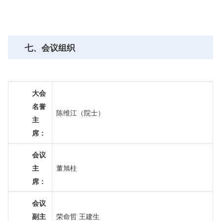
七、会议组织
大会
名誉
陈维江（院士）
主
席：
会议
主
董旭柱
席：
会议
副主
荣命哲 王建生