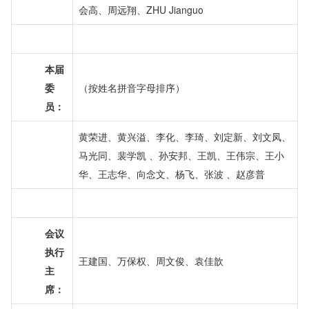
会高、周远翔、ZHU Jianguo
本
届
委
（
按姓名拼音字母排序）
员：
黄荣进、黄兴溢、李化、李琦、刘定新、刘文凤、
马光同、裴学凯 、孙安邦、王凯、王伟宗、王小
华、王志华、向念文、杨飞、张波 、赵彦普
会议
执行
王建国
、
万保权
、
周文俊
、
袁佳歆
主
席：