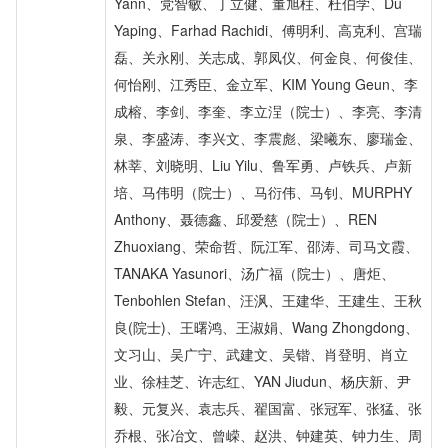
Yann、党智敏、丁立健、董旭柱、杜伯学、Du
Yaping、Farhad Rachidi、傅明利、高克利、宫瑞
磊、关永刚、关志成、郭凤仪、何金良、何俊佳、
何怡刚、江秀臣、金立军、KIM Young Geun、李
成榕、李剑、李奎、李立浧（院士）、李亮、李清
泉、李盛涛、李兴文、李震彪、梁曦东、廖瑞金、
林莘、刘晓明、Liu Yilu、鲁军勇、卢铁兵、卢新
培、马伟明（院士）、马衍伟、马钊、MURPHY
Anthony、聂德鑫、邱爱慈（院士）、REN
Zhuoxiang、荣命哲、阮江军、邵涛、司马文霞、
TANAKA Yasunori、汤广福（院士）、唐炬、
Tenbohlen Stefan、汪沨、王建华、王建生、王秋
良(院士)、王曙鸿、王淑娟、Wang Zhongdong、
文习山、吴广宁、武建文、吴锴、肖登明、肖立
业、徐桂芝、许志红、YAN Jiudun、杨庆新、尹
毅、元复兴、袁志兵、翟国富、张冠军、张猛、张
乔根、张冶文、曾嵘、赵洪、钟建英、钟力生、周